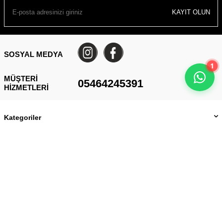
KAYIT OLUN
SOSYAL MEDYA
1
MÜŞTERI
05464245391
HIZMETLERI
Kategoriler
Önemli Bilgiler
Hızlı Erişim
Üye
Kültür Mah. Cumhuriyet Bul. No:182/A Alsancak-İZMİR
05464245391