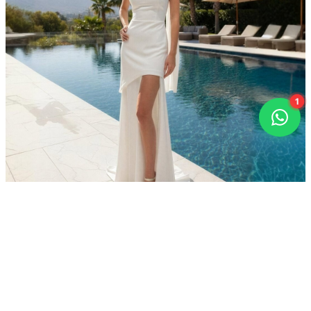
1
19.11.2025
ZAMANSIZ ŞIKLIĞIN MODERN YORUMU STRAPLEZ
DRAPELI ABIYE ELBISELER
Straplez drapeli abiye elbiseler, her dönemin en zarif ve en
feminen tasarımları arasında yer alıyor. Omuzları açık bırakan
büyüleyici kesimi, drapelerin vücuda kattığı doğal form ve asil