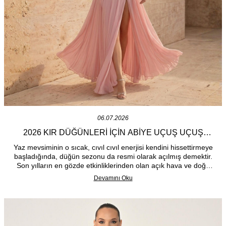
06.07.2026
2026 KIR DÜĞÜNLERI İÇIN ABIYE UÇUŞ UÇUŞ
MODELLER
Yaz mevsiminin o sıcak, cıvıl cıvıl enerjisi kendini hissettirmeye
başladığında, düğün sezonu da resmi olarak açılmış demektir.
Son yılların en gözde etkinliklerinden olan açık hava ve doğa
konseptli organizasyonlar, davetliler için kıyafet seçimini hem
Devamını Oku
çok keyifli hem de biraz zorlu bir hale getirebiliyor. Eğer siz de
bu yaz bir kır düğününe davetliyseniz, "Hem mekana uyum
sağlayıp hem de nasıl şık olabilirim?" diye düşünüyor
olabilirsiniz.