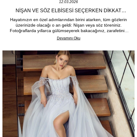
12.03.2026
NIŞAN VE SÖZ ELBISESI SEÇERKEN DIKKAT
EDILMESI GEREKEN 5 ALTIN KURAL
Hayatınızın en özel adımlarından birini atarken, tüm gözlerin
üzerinizde olacağı o an geldi: Nişan veya söz töreniniz.
Fotoğraflarda yıllarca gülümseyerek bakacağınız, zarafetinizi
yansıtan o kusursuz elbiseyi bulmak bazen zorlayıcı olabilir. Ev
Devamını Oku
ortamında yapılan samimi bir sözden, büyük bir salondaki
nişan organizasyonuna kadar en doğru seçimi yapmanızı
sağlayacak 5 altın kuralı bir araya getirdik.