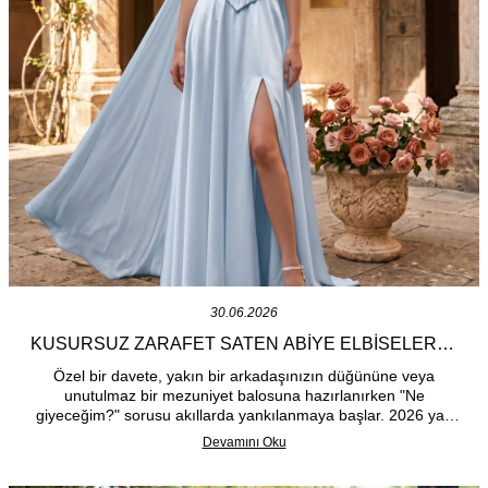
30.06.2026
KUSURSUZ ZARAFET SATEN ABIYE ELBISELERLE
GECENIN YILDIZI OLUN
Özel bir davete, yakın bir arkadaşınızın düğününe veya
unutulmaz bir mezuniyet balosuna hazırlanırken "Ne
giyeceğim?" sorusu akıllarda yankılanmaya başlar. 2026 yaz
sezonunda bu sorunun en iddialı ve zarif cevabı tek bir
Devamını Oku
kumaşta saklı: Saten.