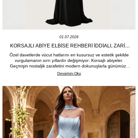
01.07.2026
KORSAJLI ABIYE ELBISE REHBERI İDDIALI, ZARIF
VE GÖZ ALICI SILÜETLER
Özel davetlerde vücut hatlarını en kusursuz ve estetik şekilde
vurgulamanın sırrı yıllardır değişmiyor: Korsajlı abiyeler.
Geçmişin nostaljik zarafetini modern dokunuşlarla günümüze
taşıyan korsaj detayları, 2026 sezonunda abiye modasının en
Devamını Oku
güçlü trendlerinden biri olarak karşımıza çıkıyor. Feminen
duruşu zirveye taşıyan bu tasarımlar, hem kusursuz bir silüet
yaratıyor hem de asil bir görünüm sunuyor.