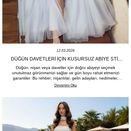
12.03.2026
DÜĞÜN DAVETLERI İÇIN KUSURSUZ ABIYE STIL
REHBERI VE ONLINE ALIŞVERIŞ İPUÇLARI
Düğün, nişan veya davetler için doğru abiyeyi seçmek
unutulmaz görünmenizi sağlar ve gün boyu rahat etmenizi
garantiler. Bu rehber; nişanlılar, gelin adayları, nedimeler,
kayınvalideler ve davet konukları için 2026 trendleri, vücut
Devamını Oku
tipine uygun kesimler, kumaş tercihleri ve online alışverişte
güvenli karar verme ipuçları sunar.