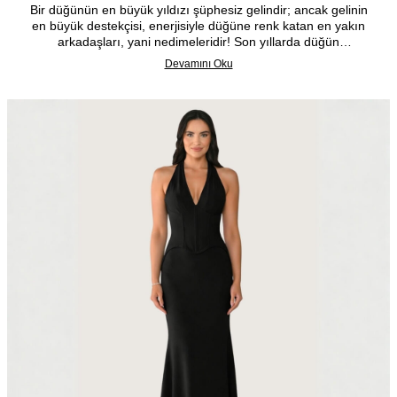
NEDIME ELBISESI TRENDLERI VE SEÇIM REHBERI
Bir düğünün en büyük yıldızı şüphesiz gelindir; ancak gelinin
en büyük destekçisi, enerjisiyle düğüne renk katan en yakın
arkadaşları, yani nedimeleridir! Son yıllarda düğün
konseptlerinin ayrılmaz bir parçası haline gelen nedime
Devamını Oku
grupları, hem fotoğraflarda muhteşem bir görsel uyum
yaratıyor hem de gelinin heyecanına ortak oluyor.