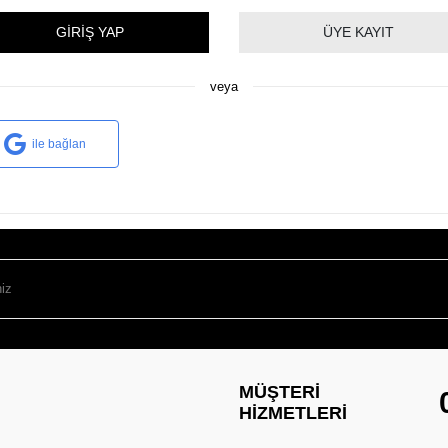
GIRIŞ YAP
ÜYE KAYIT
veya
ile bağlan
MÜŞTERI
HIZMETLERI