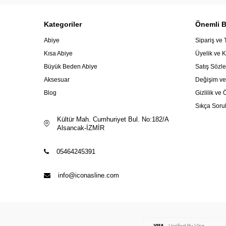
Kategoriler
Önemli Bi
Abiye
Sipariş ve 
Kısa Abiye
Üyelik ve K
Büyük Beden Abiye
Satış Sözl
Aksesuar
Değişim ve
Blog
Gizlilik v
Sıkça Soru
Kültür Mah. Cumhuriyet Bul. No:182/A
Alsancak-İZMİR
05464245391
info@iconasline.com