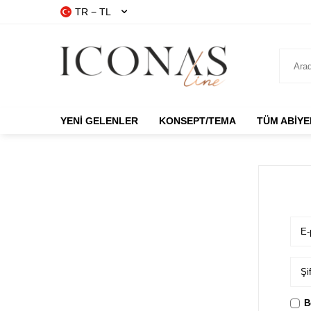
TR − TL
YENI GELENLER
KONSEPT/TEMA
TÜM ABIYE
E-
Şif
B