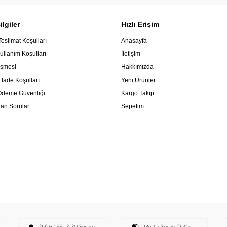
lgiler
Hızlı Erişim
Teslimat Koşulları
Anasayfa
ullanım Koşulları
İletişim
eşmesi
Hakkımızda
 İade Koşulları
Yeni Ürünler
e Ödeme Güvenliği
Kargo Takip
lan Sorular
Sepetim