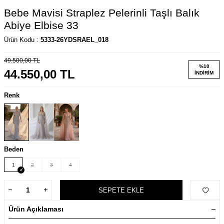
Bebe Mavisi Straplez Pelerinli Taşlı Balık
Abiye Elbise 33
Ürün Kodu :
5333-26YDSRAEL_018
49.500,00
TL
%
10
44.550,00
TL
İNDIRIM
Renk
Beden
1
2
3
4
SEPETE EKLE
Ürün Açıklaması