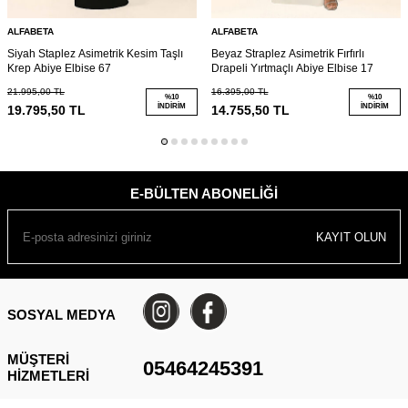
ALFABETA
ALFABETA
Siyah Staplez Asimetrik Kesim Taşlı
Beyaz Straplez Asimetrik Fırfırlı
Krep Abiye Elbise 67
Drapeli Yırtmaçlı Abiye Elbise 17
21.995,00
TL
16.395,00
TL
%
10
%
10
İNDIRIM
İNDIRIM
19.795,50
TL
14.755,50
TL
E-BÜLTEN ABONELIĞI
KAYIT OLUN
SOSYAL MEDYA
MÜŞTERI
05464245391
HIZMETLERI