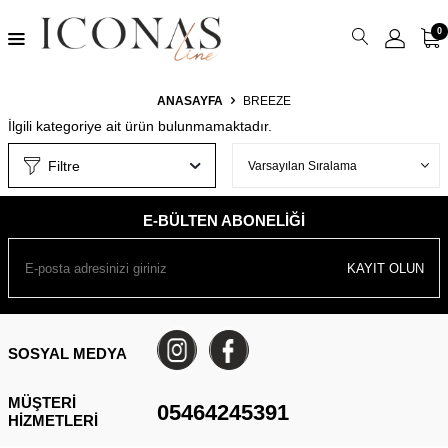
0
ANASAYFA
BREEZE
İlgili kategoriye ait ürün bulunmamaktadır.
Filtre
E-BÜLTEN ABONELIĞI
KAYIT OLUN
SOSYAL MEDYA
MÜŞTERI
05464245391
HIZMETLERI