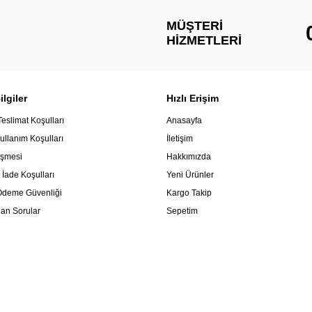
MÜŞTERI
HIZMETLERI
lgiler
Hızlı Erişim
Teslimat Koşulları
Anasayfa
ullanım Koşulları
İletişim
eşmesi
Hakkımızda
 İade Koşulları
Yeni Ürünler
e Ödeme Güvenliği
Kargo Takip
lan Sorular
Sepetim