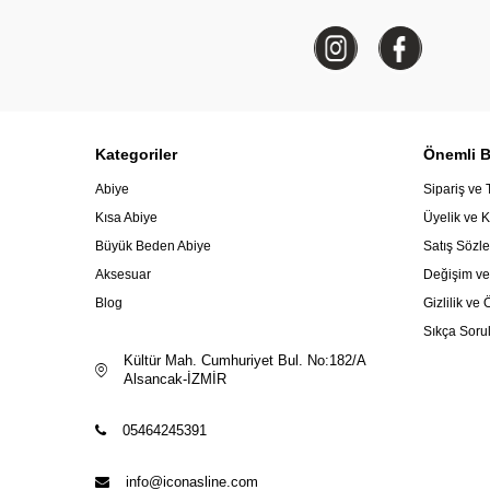
Kategoriler
Önemli Bi
Abiye
Sipariş ve 
Kısa Abiye
Üyelik ve K
Büyük Beden Abiye
Satış Sözl
Aksesuar
Değişim ve
Blog
Gizlilik v
Sıkça Soru
Kültür Mah. Cumhuriyet Bul. No:182/A
Alsancak-İZMİR
05464245391
info@iconasline.com