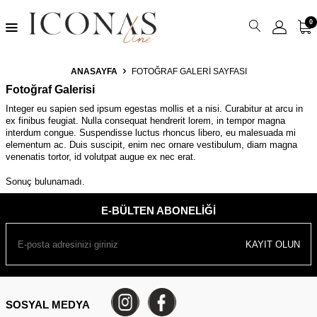
0
ANASAYFA
FOTOĞRAF GALERI SAYFASI
Fotoğraf Galerisi
Integer eu sapien sed ipsum egestas mollis et a nisi. Curabitur at arcu in
ex finibus feugiat. Nulla consequat hendrerit lorem, in tempor magna
interdum congue. Suspendisse luctus rhoncus libero, eu malesuada mi
elementum ac. Duis suscipit, enim nec ornare vestibulum, diam magna
venenatis tortor, id volutpat augue ex nec erat.
Sonuç bulunamadı.
E-BÜLTEN ABONELIĞI
KAYIT OLUN
SOSYAL MEDYA