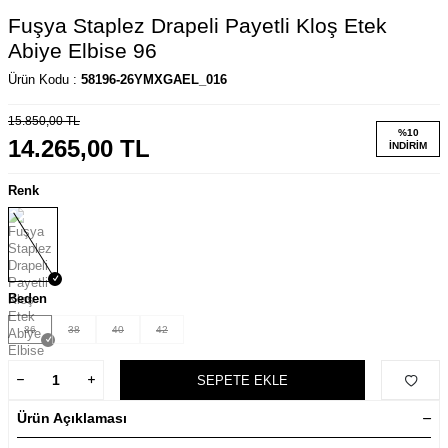
Fuşya Staplez Drapeli Payetli Kloş Etek
Abiye Elbise 96
Ürün Kodu :
58196-26YMXGAEL_016
15.850,00
TL
%
10
14.265,00
TL
İNDIRIM
Renk
Beden
36
38
40
42
SEPETE EKLE
Ürün Açıklaması