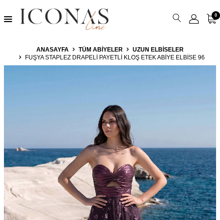
0
ANASAYFA
TÜM ABIYELER
UZUN ELBISELER
FUŞYA STAPLEZ DRAPELI PAYETLI KLOŞ ETEK ABIYE ELBISE 96