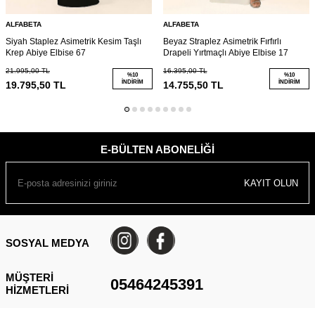
ALFABETA
ALFABETA
Siyah Staplez Asimetrik Kesim Taşlı
Beyaz Straplez Asimetrik Fırfırlı
Krep Abiye Elbise 67
Drapeli Yırtmaçlı Abiye Elbise 17
21.995,00
TL
16.395,00
TL
%
10
%
10
İNDIRIM
İNDIRIM
19.795,50
TL
14.755,50
TL
E-BÜLTEN ABONELIĞI
KAYIT OLUN
SOSYAL MEDYA
MÜŞTERI
05464245391
HIZMETLERI