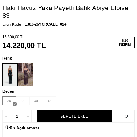
Haki Havuz Yaka Payetli Balık Abiye Elbise
83
Ürün Kodu :
1383-26YCRCAEL_024
15.800,00
TL
%
10
14.220,00
TL
İNDIRIM
Renk
Beden
36
38
40
42
SEPETE EKLE
Ürün Açıklaması