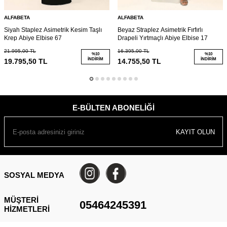
ALFABETA
ALFABETA
Siyah Staplez Asimetrik Kesim Taşlı
Beyaz Straplez Asimetrik Fırfırlı
Krep Abiye Elbise 67
Drapeli Yırtmaçlı Abiye Elbise 17
21.995,00
TL
16.395,00
TL
%
10
%
10
İNDIRIM
İNDIRIM
19.795,50
TL
14.755,50
TL
E-BÜLTEN ABONELIĞI
KAYIT OLUN
SOSYAL MEDYA
MÜŞTERI
05464245391
HIZMETLERI