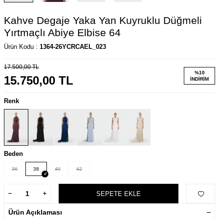
Kahve Degaje Yaka Yan Kuyruklu Düğmeli
Yırtmaçlı Abiye Elbise 64
Ürün Kodu :
1364-26YCRCAEL_023
17.500,00
TL
%
10
15.750,00
TL
İNDIRIM
Renk
Beden
36
38
40
42
SEPETE EKLE
Ürün Açıklaması