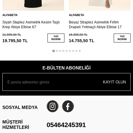
ALFABETA
ALFABETA
Siyah Staplez Asimetrik Kesim Taşlı
Beyaz Straplez Asimetrik Fırfırlı
Krep Abiye Elbise 67
Drapeli Yırtmaçlı Abiye Elbise 17
21.995,00
TL
16.395,00
TL
%
10
%
10
İNDIRIM
İNDIRIM
19.795,50
TL
14.755,50
TL
E-BÜLTEN ABONELIĞI
KAYIT OLUN
SOSYAL MEDYA
MÜŞTERI
05464245391
HIZMETLERI