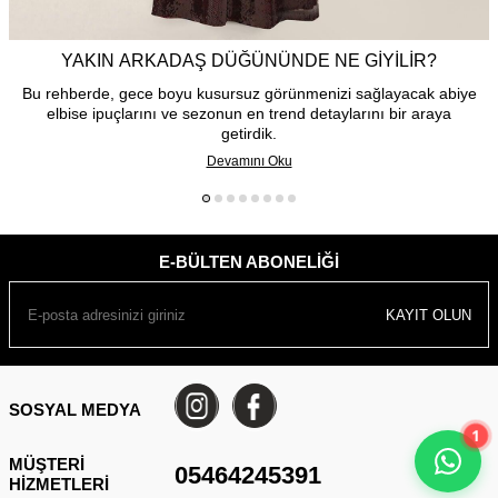
YAKIN ARKADAŞ DÜĞÜNÜNDE NE GIYILIR?
Bu rehberde, gece boyu kusursuz görünmenizi sağlayacak abiye
elbise ipuçlarını ve sezonun en trend detaylarını bir araya
getirdik.
Devamını Oku
E-BÜLTEN ABONELIĞI
KAYIT OLUN
SOSYAL MEDYA
1
MÜŞTERI
05464245391
HIZMETLERI