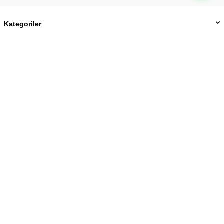
Kategoriler
Önemli Bilgiler
Hızlı Erişim
Üye
Kültür Mah. Cumhuriyet Bul. No:182/A Alsancak-İZMİR
05464245391
info@iconasline.com