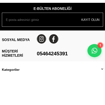
E-BÜLTEN ABONELIĞI
KAYIT OLUN
SOSYAL MEDYA
1
MÜŞTERI
05464245391
HIZMETLERI
Kategoriler
Önemli Bilgiler
Hızlı Erişim
Üye