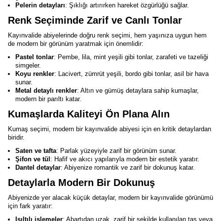
Pelerin detayları
: Şıklığı artırırken hareket özgürlüğü sağlar.
Renk Seçiminde Zarif ve Canlı Tonlar
Kayınvalide abiyelerinde doğru renk seçimi, hem yaşınıza uygun hem
de modern bir görünüm yaratmak için önemlidir:
Pastel tonlar
: Pembe, lila, mint yeşili gibi tonlar, zarafeti ve tazeliği
simgeler.
Koyu renkler
: Lacivert, zümrüt yeşili, bordo gibi tonlar, asil bir hava
sunar.
Metal detaylı renkler
: Altın ve gümüş detaylara sahip kumaşlar,
modern bir parıltı katar.
Kumaşlarda Kaliteyi Ön Plana Alın
Kumaş seçimi, modern bir kayınvalide abiyesi için en kritik detaylardan
biridir.
Saten ve tafta
: Parlak yüzeyiyle zarif bir görünüm sunar.
Şifon ve tül
: Hafif ve akıcı yapılarıyla modern bir estetik yaratır.
Dantel detaylar
: Abiyenize romantik ve zarif bir dokunuş katar.
Detaylarla Modern Bir Dokunuş
Abiyenizde yer alacak küçük detaylar, modern bir kayınvalide görünümü
için fark yaratır:
Işıltılı işlemeler
: Abartıdan uzak, zarif bir şekilde kullanılan taş veya