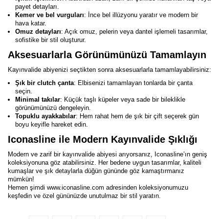
payet detayları.
Kemer ve bel vurguları
: İnce bel illüzyonu yaratır ve modern bir
hava katar.
Omuz detayları
: Açık omuz, pelerin veya dantel işlemeli tasarımlar,
sofistike bir stil oluşturur.
Aksesuarlarla Görünümünüzü Tamamlayın
Kayınvalide abiyenizi seçtikten sonra aksesuarlarla tamamlayabilirsiniz:
Şık bir clutch çanta
: Elbisenizi tamamlayan tonlarda bir çanta
seçin.
Minimal takılar
: Küçük taşlı küpeler veya sade bir bileklikle
görünümünüzü dengeleyin.
Topuklu ayakkabılar
: Hem rahat hem de şık bir çift seçerek gün
boyu keyifle hareket edin.
Iconasline ile Modern Kayınvalide Şıklığı
Modern ve zarif bir kayınvalide abiyesi arıyorsanız, Iconasline’ın geniş
koleksiyonuna göz atabilirsiniz. Her bedene uygun tasarımlar, kaliteli
kumaşlar ve şık detaylarla düğün gününde göz kamaştırmanız
mümkün!
Hemen şimdi
www.iconasline.com
adresinden koleksiyonumuzu
keşfedin ve özel gününüzde unutulmaz bir stil yaratın.