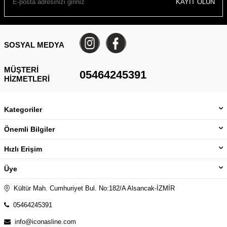
KAYIT OLUN
SOSYAL MEDYA
MÜŞTERI
05464245391
HIZMETLERI
Kategoriler
Önemli Bilgiler
Hızlı Erişim
Üye
Kültür Mah. Cumhuriyet Bul. No:182/A Alsancak-İZMİR
05464245391
info@iconasline.com