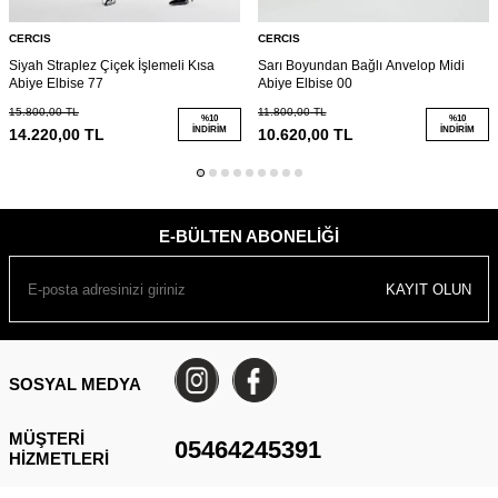
CERCIS
CERCIS
Siyah Straplez Çiçek İşlemeli Kısa
Sarı Boyundan Bağlı Anvelop Midi
Abiye Elbise 77
Abiye Elbise 00
15.800,00
TL
11.800,00
TL
%
10
%
10
İNDIRIM
İNDIRIM
14.220,00
TL
10.620,00
TL
E-BÜLTEN ABONELIĞI
KAYIT OLUN
SOSYAL MEDYA
MÜŞTERI
05464245391
HIZMETLERI