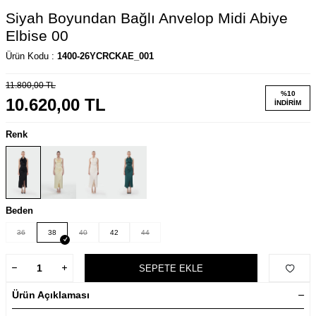
Siyah Boyundan Bağlı Anvelop Midi Abiye
Elbise 00
Ürün Kodu :
1400-26YCRCKAE_001
11.800,00
TL
%
10
10.620,00
TL
İNDIRIM
Renk
Beden
36
38
40
42
44
SEPETE EKLE
Ürün Açıklaması