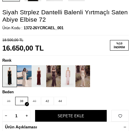
Siyah Strplez Dantelli Balenli Yırtmaçlı Saten
Abiye Elbise 72
Ürün Kodu :
1372-26YCRCAEL_001
18.500,00
TL
%
10
16.650,00
TL
İNDIRIM
Renk
Beden
36
38
40
42
44
SEPETE EKLE
Ürün Açıklaması