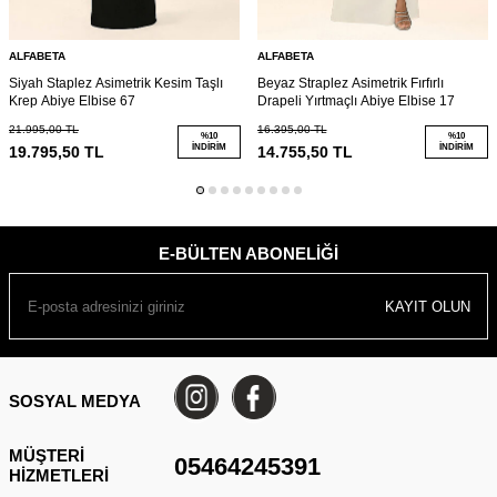
ALFABETA
ALFABETA
Siyah Staplez Asimetrik Kesim Taşlı
Beyaz Straplez Asimetrik Fırfırlı
Krep Abiye Elbise 67
Drapeli Yırtmaçlı Abiye Elbise 17
21.995,00
TL
16.395,00
TL
%
10
%
10
İNDIRIM
İNDIRIM
19.795,50
TL
14.755,50
TL
E-BÜLTEN ABONELIĞI
KAYIT OLUN
SOSYAL MEDYA
MÜŞTERI
05464245391
HIZMETLERI