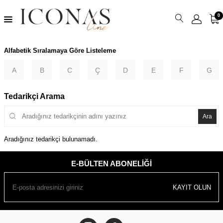
0
Alfabetik Sıralamaya Göre Listeleme
A
B
C
Ç
D
E
F
G
Tedarikçi Arama
Ara
Aradığınız tedarikçi bulunamadı.
E-BÜLTEN ABONELIĞI
KAYIT OLUN