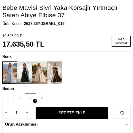
Bebe Mavisi Sivri Yaka Korsajlı Yırtmaçlı
Saten Abiye Elbise 37
Ürün Kodu :
2637-26YDSRAEL_018
19.595,00
TL
%
10
17.635,50
TL
İNDIRIM
Renk
Beden
1
2
3
4
SEPETE EKLE
Ürün Açıklaması