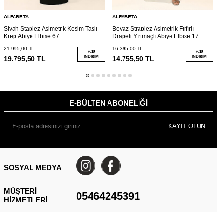
ALFABETA
ALFABETA
Siyah Staplez Asimetrik Kesim Taşlı
Beyaz Straplez Asimetrik Fırfırlı
Krep Abiye Elbise 67
Drapeli Yırtmaçlı Abiye Elbise 17
21.995,00
TL
16.395,00
TL
%
10
%
10
İNDIRIM
İNDIRIM
19.795,50
TL
14.755,50
TL
E-BÜLTEN ABONELIĞI
KAYIT OLUN
SOSYAL MEDYA
MÜŞTERI
05464245391
HIZMETLERI