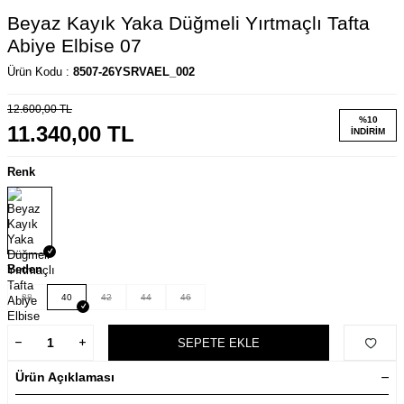
Beyaz Kayık Yaka Düğmeli Yırtmaçlı Tafta
Abiye Elbise 07
Ürün Kodu :
8507-26YSRVAEL_002
12.600,00
TL
%
10
11.340,00
TL
İNDIRIM
Renk
Beden
38
40
42
44
46
SEPETE EKLE
Ürün Açıklaması