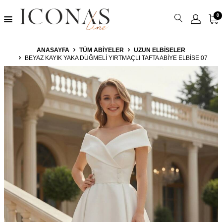
0
ANASAYFA
TÜM ABIYELER
UZUN ELBISELER
BEYAZ KAYIK YAKA DÜĞMELI YIRTMAÇLI TAFTA ABIYE ELBISE 07