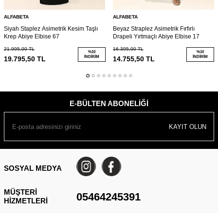
ALFABETA
ALFABETA
Siyah Staplez Asimetrik Kesim Taşlı
Beyaz Straplez Asimetrik Fırfırlı
Krep Abiye Elbise 67
Drapeli Yırtmaçlı Abiye Elbise 17
21.995,00
TL
16.395,00
TL
%
10
%
10
İNDIRIM
İNDIRIM
19.795,50
TL
14.755,50
TL
E-BÜLTEN ABONELIĞI
KAYIT OLUN
SOSYAL MEDYA
MÜŞTERI
05464245391
HIZMETLERI