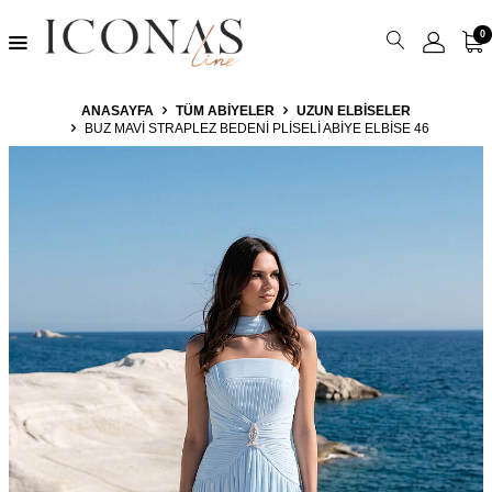
0
ANASAYFA
TÜM ABIYELER
UZUN ELBISELER
BUZ MAVI STRAPLEZ BEDENI PLISELI ABIYE ELBISE 46