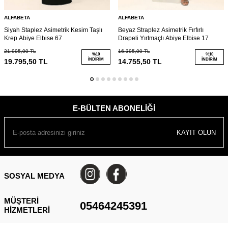
ALFABETA
ALFABETA
Siyah Staplez Asimetrik Kesim Taşlı
Beyaz Straplez Asimetrik Fırfırlı
Krep Abiye Elbise 67
Drapeli Yırtmaçlı Abiye Elbise 17
21.995,00
TL
16.395,00
TL
%
10
%
10
İNDIRIM
İNDIRIM
19.795,50
TL
14.755,50
TL
E-BÜLTEN ABONELIĞI
KAYIT OLUN
SOSYAL MEDYA
MÜŞTERI
05464245391
HIZMETLERI