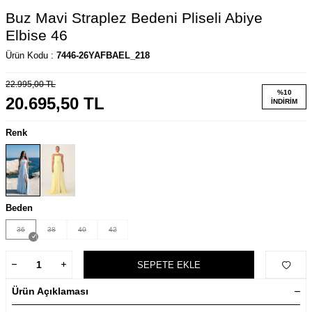
Buz Mavi Straplez Bedeni Pliseli Abiye
Elbise 46
Ürün Kodu :
7446-26YAFBAEL_218
22.995,00
TL
%
10
20.695,50
TL
İNDIRIM
Renk
Beden
36
38
40
42
SEPETE EKLE
Ürün Açıklaması