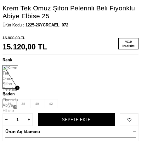
Krem Tek Omuz Şifon Pelerinli Beli Fiyonklu
Abiye Elbise 25
Ürün Kodu :
1225-26YCRCAEL_072
16.800,00
TL
%
10
15.120,00
TL
İNDIRIM
Renk
Beden
36
38
40
42
SEPETE EKLE
Ürün Açıklaması