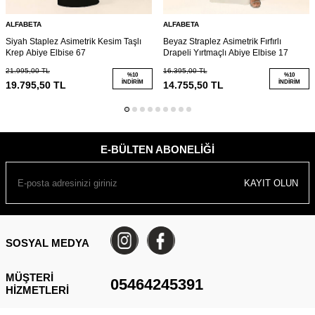
ALFABETA
ALFABETA
Siyah Staplez Asimetrik Kesim Taşlı
Beyaz Straplez Asimetrik Fırfırlı
Krep Abiye Elbise 67
Drapeli Yırtmaçlı Abiye Elbise 17
21.995,00
TL
16.395,00
TL
%
10
%
10
İNDIRIM
İNDIRIM
19.795,50
TL
14.755,50
TL
E-BÜLTEN ABONELIĞI
KAYIT OLUN
SOSYAL MEDYA
MÜŞTERI
05464245391
HIZMETLERI