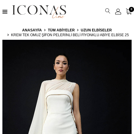
0
ANASAYFA
TÜM ABIYELER
UZUN ELBISELER
KREM TEK OMUZ ŞIFON PELERINLI BELI FIYONKLU ABIYE ELBISE 25