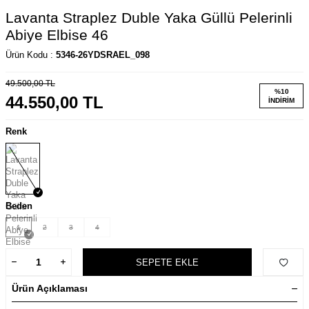
Lavanta Straplez Duble Yaka Güllü Pelerinli
Abiye Elbise 46
Ürün Kodu :
5346-26YDSRAEL_098
49.500,00
TL
%
10
44.550,00
TL
İNDIRIM
Renk
Beden
1
2
3
4
SEPETE EKLE
Ürün Açıklaması