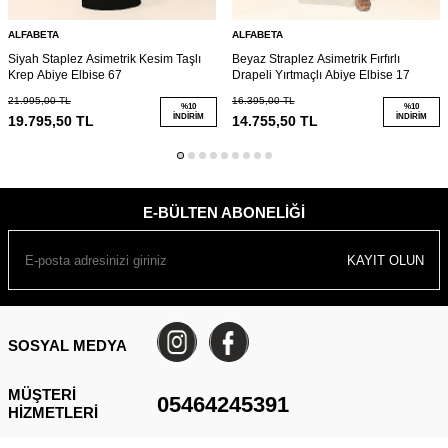
ALFABETA
ALFABETA
Siyah Staplez Asimetrik Kesim Taşlı
Beyaz Straplez Asimetrik Fırfırlı
Krep Abiye Elbise 67
Drapeli Yırtmaçlı Abiye Elbise 17
21.995,00
TL
16.395,00
TL
%
10
%
10
İNDIRIM
İNDIRIM
19.795,50
TL
14.755,50
TL
E-BÜLTEN ABONELIĞI
KAYIT OLUN
SOSYAL MEDYA
MÜŞTERI
05464245391
HIZMETLERI