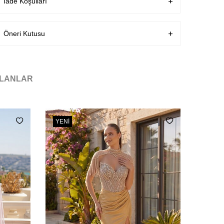
İade Koşulları
Öneri Kutusu
ILANLAR
YENI
YENI