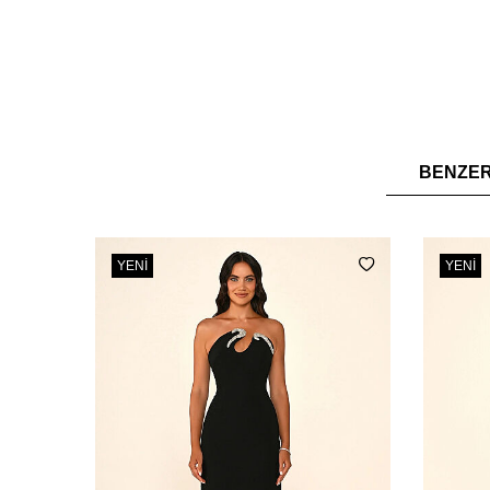
BENZE
YENI
YENI