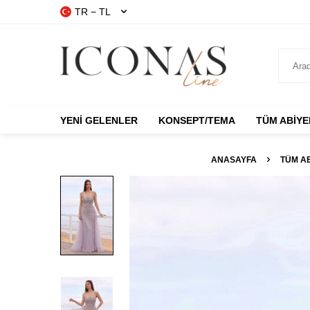
TR − TL
YENI GELENLER
KONSEPT/TEMA
TÜM ABIYE
ANASAYFA
TÜM A