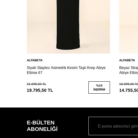
ALFABETA
ALFABETA
Siyah Staplez Asimetrik Kesim Taşlı Krep Abiye
Beyaz Strap
Elbise 67
Abiye Elbi
21.995,00
TL
16.395,00
T
%
10
19.795,50
TL
İNDIRIM
14.755,5
E-BÜLTEN
ABONELIĞI