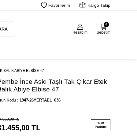
Favorilerim
Kargo Takip
0
ARA
Hesabım
Sepetim
K BALIK ABIYE ELBISE 47
Pembe İnce Askı Taşlı Tak Çıkar Etek
Balık Abiye Elbise 47
rün Kodu :
1947-26YERTAEL_036
4.950,00
TL
%
10
31.455,00
TL
İNDIRIM