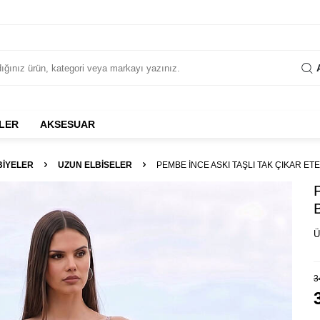
LER
AKSESUAR
BIYELER
UZUN ELBISELER
PEMBE İNCE ASKI TAŞLI TAK ÇIKAR ETE
Ü
3