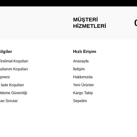
MÜŞTERI
HIZMETLERI
lgiler
Hızlı Erişim
Teslimat Koşulları
Anasayfa
ullanım Koşulları
İletişim
eşmesi
Hakkımızda
 İade Koşulları
Yeni Ürünler
e Ödeme Güvenliği
Kargo Takip
lan Sorular
Sepetim