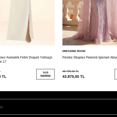
DRESSİNG ROOM
lez Asimetrik Fırfırlı Drapeli Yırtmaçlı
Pembe Straplez Pelerinli İşlemeli Abiy
se 17
L
48.750,00
TL
%
10
0
TL
İNDIRIM
43.875,00
TL