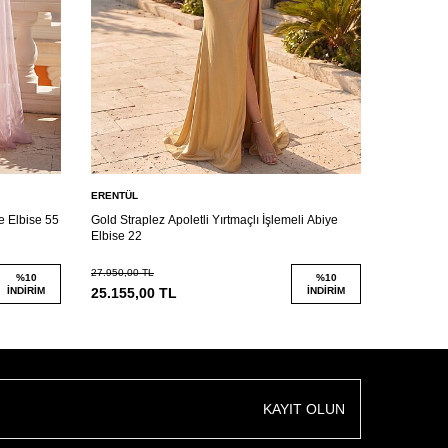
ERENTÜL
ERENTÜL
e Elbise 55
Gold Straplez Apoletli Yırtmaçlı İşlemeli Abiye
Siyah Stra
Elbise 22
Elbise 22
27.950,00
TL
27.950,00
T
%
10
%
10
İNDIRIM
25.155,00
TL
İNDIRIM
25.155,0
KAYIT OLUN