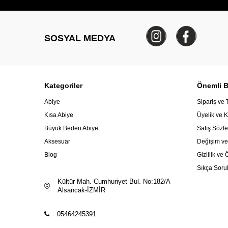
SOSYAL MEDYA
Kategoriler
Önemli Bi
Abiye
Sipariş ve 
Kısa Abiye
Üyelik ve K
Büyük Beden Abiye
Satış Sözl
Aksesuar
Değişim ve
Blog
Gizlilik v
Sıkça Soru
Kültür Mah. Cumhuriyet Bul. No:182/A
Alsancak-İZMİR
05464245391