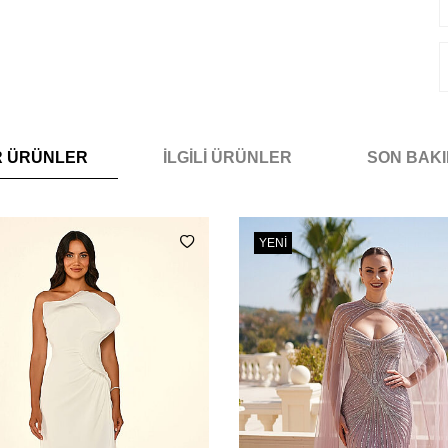
R ÜRÜNLER
İLGILI ÜRÜNLER
SON BAK
YENI