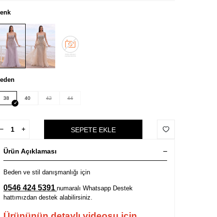
enk
eden
38
40
42
44
SEPETE EKLE
Ürün Açıklaması
Beden ve stil danışmanlığı için
0546 424 5391
numaralı Whatsapp Destek
hattımızdan destek alabilirsiniz.
Ürününün detaylı videosu için