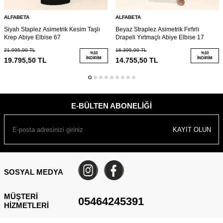
ALFABETA
ALFABETA
Siyah Staplez Asimetrik Kesim Taşlı
Beyaz Straplez Asimetrik Fırfırlı
Krep Abiye Elbise 67
Drapeli Yırtmaçlı Abiye Elbise 17
21.995,00
TL
16.395,00
TL
%
10
%
10
İNDIRIM
İNDIRIM
19.795,50
TL
14.755,50
TL
E-BÜLTEN ABONELIĞI
KAYIT OLUN
SOSYAL MEDYA
MÜŞTERI
05464245391
HIZMETLERI