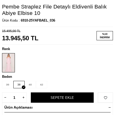
Pembe Straplez File Detaylı Eldivenli Balık
Abiye Elbise 10
Ürün Kodu :
6910-25YAFBAEL_036
15.495,00
TL
%
10
13.945,50
TL
İNDIRIM
Renk
Beden
36
38
40
42
SEPETE EKLE
Ürün Açıklaması