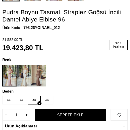
Pudra Boynu Tasmalı Straplez Göğsü İncili
Dantel Abiye Elbise 96
Ürün Kodu :
796-26YOINAEL_012
21.582,00
TL
%
10
19.423,80
TL
İNDIRIM
Renk
Beden
36
38
40
42
SEPETE EKLE
Ürün Açıklaması