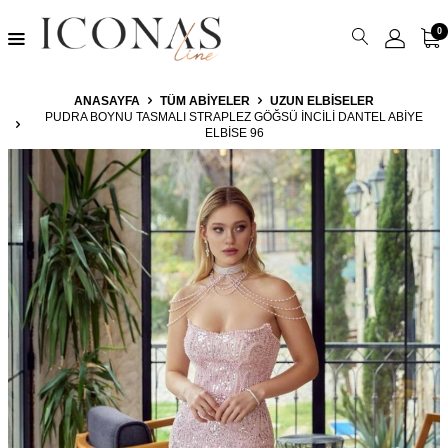
0
ANASAYFA
TÜM ABIYELER
UZUN ELBISELER
PUDRA BOYNU TASMALI STRAPLEZ GÖĞSÜ İNCILI DANTEL ABIYE
ELBISE 96