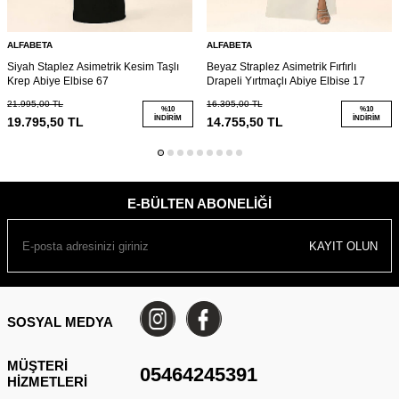
ALFABETA
ALFABETA
Siyah Staplez Asimetrik Kesim Taşlı
Beyaz Straplez Asimetrik Fırfırlı
Krep Abiye Elbise 67
Drapeli Yırtmaçlı Abiye Elbise 17
21.995,00
TL
16.395,00
TL
%
10
%
10
İNDIRIM
İNDIRIM
19.795,50
TL
14.755,50
TL
E-BÜLTEN ABONELIĞI
KAYIT OLUN
SOSYAL MEDYA
MÜŞTERI
05464245391
HIZMETLERI