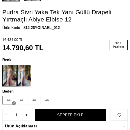
Pudra Sivri Yaka Tek Yanı Güllü Drapeli
Yırtmaçlı Abiye Elbise 12
Ürün Kodu :
812-26YOINAEL_012
16.434,00
TL
%
10
14.790,60
TL
İNDIRIM
Renk
Beden
36
38
40
42
SEPETE EKLE
Ürün Açıklaması