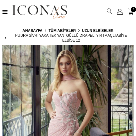
0
ANASAYFA
TÜM ABIYELER
UZUN ELBISELER
PUDRA SIVRI YAKA TEK YANI GÜLLÜ DRAPELI YIRTMAÇLI ABIYE
ELBISE 12