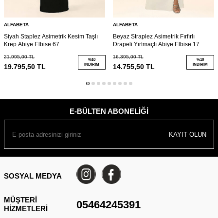
ALFABETA
ALFABETA
Siyah Staplez Asimetrik Kesim Taşlı
Beyaz Straplez Asimetrik Fırfırlı
Krep Abiye Elbise 67
Drapeli Yırtmaçlı Abiye Elbise 17
21.995,00
TL
16.395,00
TL
%
10
%
10
İNDIRIM
İNDIRIM
19.795,50
TL
14.755,50
TL
E-BÜLTEN ABONELIĞI
KAYIT OLUN
SOSYAL MEDYA
MÜŞTERI
05464245391
HIZMETLERI