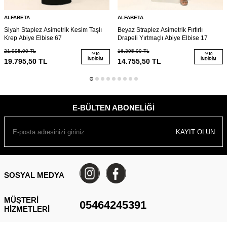
ALFABETA
ALFABETA
Siyah Staplez Asimetrik Kesim Taşlı
Beyaz Straplez Asimetrik Fırfırlı
Krep Abiye Elbise 67
Drapeli Yırtmaçlı Abiye Elbise 17
21.995,00
TL
16.395,00
TL
%
10
%
10
İNDIRIM
İNDIRIM
19.795,50
TL
14.755,50
TL
E-BÜLTEN ABONELIĞI
KAYIT OLUN
SOSYAL MEDYA
MÜŞTERI
05464245391
HIZMETLERI