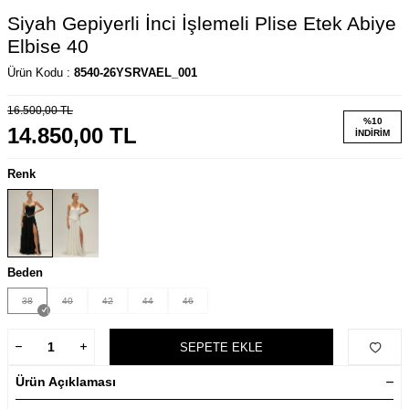
Siyah Gepiyerli İnci İşlemeli Plise Etek Abiye
Elbise 40
Ürün Kodu :
8540-26YSRVAEL_001
16.500,00
TL
%
10
14.850,00
TL
İNDIRIM
Renk
Beden
38
40
42
44
46
SEPETE EKLE
Ürün Açıklaması