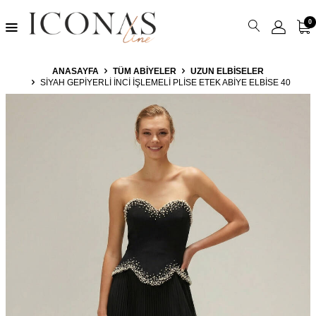
0
ANASAYFA
TÜM ABIYELER
UZUN ELBISELER
SIYAH GEPIYERLI İNCI İŞLEMELI PLISE ETEK ABIYE ELBISE 40