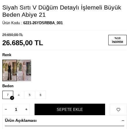
Siyah Sırtı V Düğüm Detaylı İşlemeli Büyük
Beden Abiye 21
Ürün Kodu :
6221-26YDSRBBA_001
29.650,00
TL
%
10
26.685,00
TL
İNDIRIM
Renk
Beden
7
4
5
6
SEPETE EKLE
Ürün Açıklaması