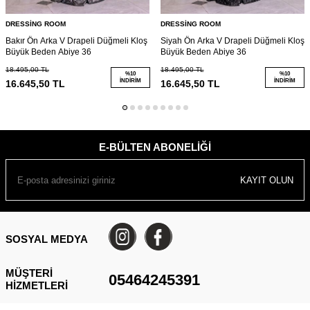
DRESSİNG ROOM
DRESSİNG ROOM
Bakır Ön Arka V Drapeli Düğmeli Kloş
Siyah Ön Arka V Drapeli Düğmeli Kloş
Büyük Beden Abiye 36
Büyük Beden Abiye 36
18.495,00
TL
18.495,00
TL
%
10
%
10
İNDIRIM
İNDIRIM
16.645,50
TL
16.645,50
TL
E-BÜLTEN ABONELIĞI
KAYIT OLUN
SOSYAL MEDYA
MÜŞTERI
05464245391
HIZMETLERI