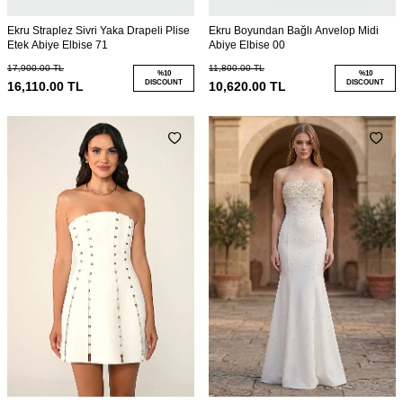
Ekru Straplez Sivri Yaka Drapeli Plise
Ekru Boyundan Bağlı Anvelop Midi
Etek Abiye Elbise 71
Abiye Elbise 00
17,900.00
TL
11,800.00
TL
%
10
%
10
DISCOUNT
DISCOUNT
16,110.00
TL
10,620.00
TL