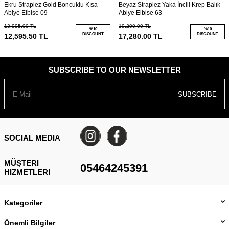
Ekru Straplez Gold Boncuklu Kısa
Beyaz Straplez Yaka İncili Krep Balık
Abiye Elbise 09
Abiye Elbise 63
13,995.00
TL
19,200.00
TL
%
10
%
10
DISCOUNT
DISCOUNT
12,595.50
TL
17,280.00
TL
SUBSCRIBE TO OUR NEWSLETTER
SUBSCRIBE
SOCIAL MEDIA
MÜŞTERI
05464245391
HIZMETLERI
Kategoriler
Önemli Bilgiler