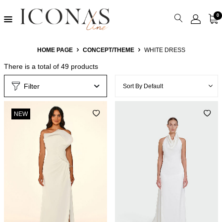
0
HOME PAGE
CONCEPT/THEME
WHITE DRESS
There is a total of
49
products
Filter
NEW