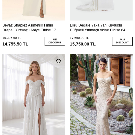
Beyaz Straplez Asimetrik Fırfırlı
Ekru Degaje Yaka Yan Kuyruklu
Drapeli Yırtmaçlı Abiye Elbise 17
Düğmeli Yırtmaçlı Abiye Elbise 64
16,395.00
TL
17,500.00
TL
%
10
%
10
DISCOUNT
DISCOUNT
14,755.50
TL
15,750.00
TL