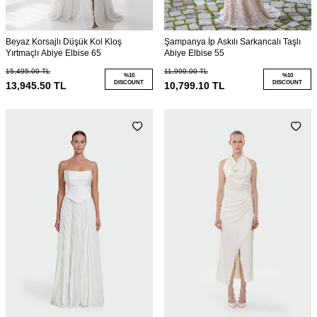
Beyaz Korsajlı Düşük Kol Kloş
Şampanya İp Askılı Sarkancalı Taşlı
Yırtmaçlı Abiye Elbise 65
Abiye Elbise 55
15,495.00
TL
11,999.00
TL
%
10
%
10
DISCOUNT
DISCOUNT
13,945.50
TL
10,799.10
TL