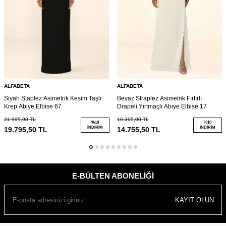
ALFABETA
ALFABETA
Siyah Staplez Asimetrik Kesim Taşlı
Beyaz Straplez Asimetrik Fırfırlı
Krep Abiye Elbise 67
Drapeli Yırtmaçlı Abiye Elbise 17
21.995,00
TL
16.395,00
TL
%
10
%
10
İNDIRIM
İNDIRIM
19.795,50
TL
14.755,50
TL
E-BÜLTEN ABONELIĞI
KAYIT OLUN