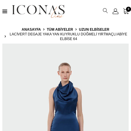
0
ANASAYFA
TÜM ABIYELER
UZUN ELBISELER
LACIVERT DEGAJE YAKA YAN KUYRUKLU DÜĞMELI YIRTMAÇLI ABIYE
ELBISE 64