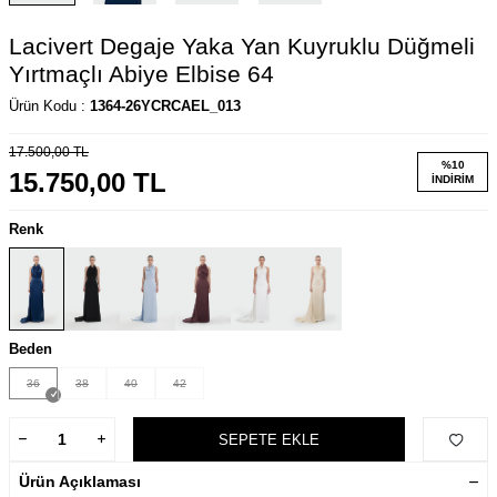
Lacivert Degaje Yaka Yan Kuyruklu Düğmeli
Yırtmaçlı Abiye Elbise 64
Ürün Kodu :
1364-26YCRCAEL_013
17.500,00
TL
%
10
15.750,00
TL
İNDIRIM
Renk
Beden
36
38
40
42
SEPETE EKLE
Ürün Açıklaması