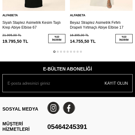
ALFABETA
ALFABETA
Siyah Staplez Asimetrik Kesim Taşlı
Beyaz Straplez Asimetrik Fırfırlı
Krep Abiye Elbise 67
Drapeli Yırtmaçlı Abiye Elbise 17
21.995,00
TL
16.395,00
TL
%
10
%
10
İNDIRIM
İNDIRIM
19.795,50
TL
14.755,50
TL
E-BÜLTEN ABONELIĞI
KAYIT OLUN
SOSYAL MEDYA
MÜŞTERI
05464245391
HIZMETLERI